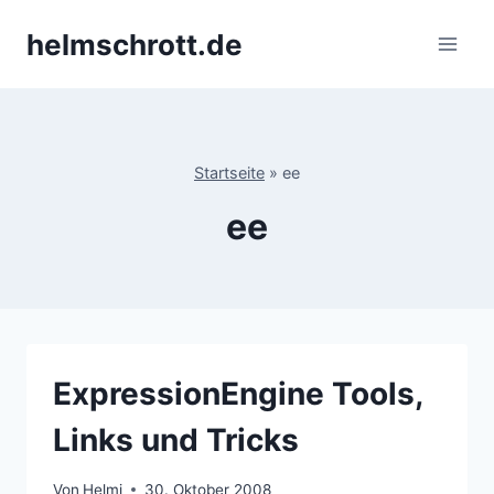
Zum
helmschrott.de
Inhalt
springen
Startseite
»
ee
ee
ExpressionEngine Tools,
Links und Tricks
Von
Helmi
30. Oktober 2008