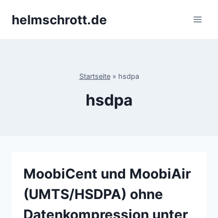
Zum
helmschrott.de
Inhalt
springen
Startseite
»
hsdpa
hsdpa
MoobiCent und MoobiAir
(UMTS/HSDPA) ohne
Datenkompression unter