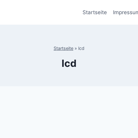
Startseite
Impressu
Startseite
»
lcd
lcd