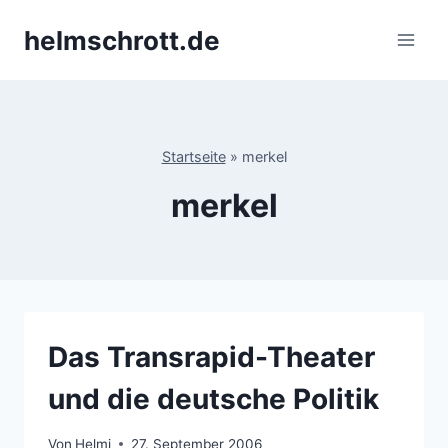
Zum
helmschrott.de
Inhalt
springen
Startseite
»
merkel
merkel
Das Transrapid-Theater
und die deutsche Politik
Von
Helmi
27. September 2006