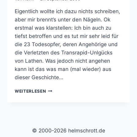
Eigentlich wollte ich dazu nichts schreiben,
aber mir brennt’s unter den Nägeln. Ok
erstmal was klarstellen: Ich bin auch zu
tiefst betroffen und es tut mir sehr leid für
die 23 Todesopfer, deren Angehörige und
die Verletzten des Transrapid-Unlgücks
von Lathen. Was jedoch nicht angehen
kann ist das was man (mal wieder) aus
dieser Geschichte…
DAS
WEITERLESEN
TRANSRAPID-
THEATER
UND
DIE
DEUTSCHE
POLITIK
© 2000-2026 helmschrott.de