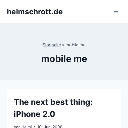
Zum
helmschrott.de
Inhalt
springen
Startseite
»
mobile me
mobile me
The next best thing:
iPhone 2.0
Von
Helmi
10. Juni 2008