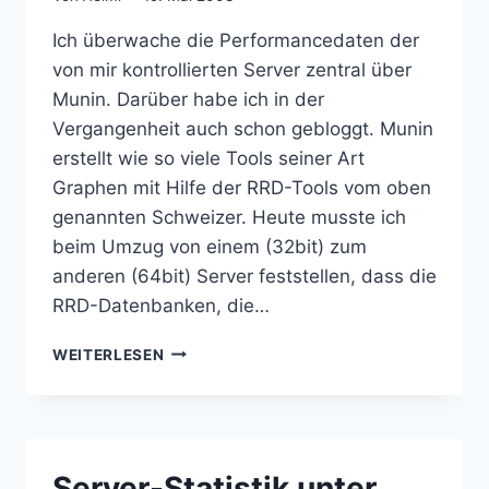
Ich überwache die Performancedaten der
von mir kontrollierten Server zentral über
Munin. Darüber habe ich in der
Vergangenheit auch schon gebloggt. Munin
erstellt wie so viele Tools seiner Art
Graphen mit Hilfe der RRD-Tools vom oben
genannten Schweizer. Heute musste ich
beim Umzug von einem (32bit) zum
anderen (64bit) Server feststellen, dass die
RRD-Datenbanken, die…
THIS
WEITERLESEN
RRD
WAS
CREATED
ON
OTHER
Server-Statistik unter
ARCHITECTURE