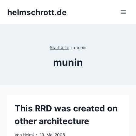
Zum
helmschrott.de
Inhalt
springen
Startseite
»
munin
munin
This RRD was created on
other architecture
Von
Helmi
19. Mai 2008