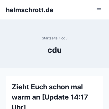
Zum
helmschrott.de
Inhalt
springen
Startseite
»
cdu
cdu
Zieht Euch schon mal
warm an [Update 14:17
Uhr]