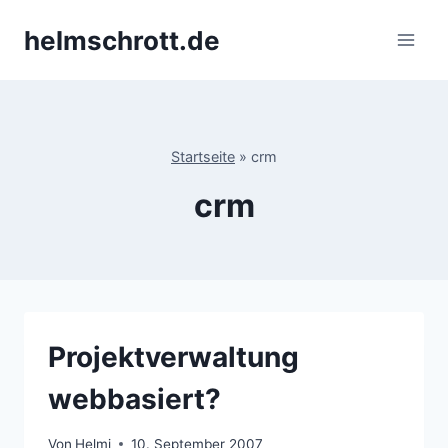
Zum
helmschrott.de
Inhalt
springen
Startseite
»
crm
crm
Projektverwaltung
webbasiert?
Von
Helmi
10. September 2007