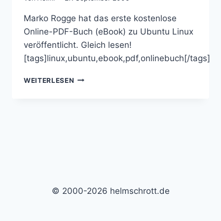
Marko Rogge hat das erste kostenlose
Online-PDF-Buch (eBook) zu Ubuntu Linux
veröffentlicht. Gleich lesen!
[tags]linux,ubuntu,ebook,pdf,onlinebuch[/tags]
KOSTENLOSES
WEITERLESEN
ONLINE-
BUCH
(EBOOK)
ZU
UBUNTU
© 2000-2026 helmschrott.de