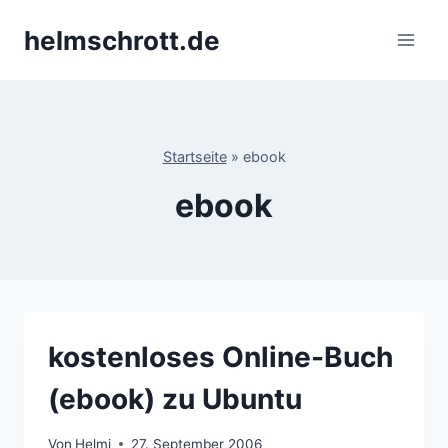
Zum
helmschrott.de
Inhalt
springen
Startseite
»
ebook
ebook
kostenloses Online-Buch
(ebook) zu Ubuntu
Von
Helmi
27. September 2006