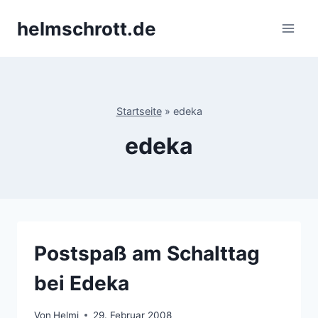
Zum
helmschrott.de
Inhalt
springen
Startseite
»
edeka
edeka
Postspaß am Schalttag
bei Edeka
Von
Helmi
29. Februar 2008