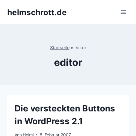
Zum
helmschrott.de
Inhalt
springen
Startseite
»
editor
editor
Die versteckten Buttons
in WordPress 2.1
Von
Helmi
8. Februar 2007