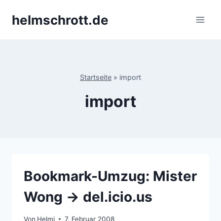
Zum
helmschrott.de
Inhalt
springen
Startseite
»
import
import
Bookmark-Umzug: Mister
Wong -> del.icio.us
Von
Helmi
7. Februar 2008