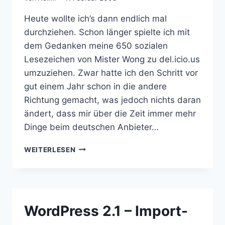
Heute wollte ich’s dann endlich mal
durchziehen. Schon länger spielte ich mit
dem Gedanken meine 650 sozialen
Lesezeichen von Mister Wong zu del.icio.us
umzuziehen. Zwar hatte ich den Schritt vor
gut einem Jahr schon in die andere
Richtung gemacht, was jedoch nichts daran
ändert, dass mir über die Zeit immer mehr
Dinge beim deutschen Anbieter…
BOOKMARK-
WEITERLESEN
UMZUG:
MISTER
WONG
-
>
WordPress 2.1 – Import-
DEL.ICIO.US