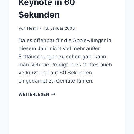
Keynote in 60
Sekunden
Von
Helmi
16. Januar 2008
Da es offenbar für die Apple-Jünger in
diesem Jahr nicht viel mehr außer
Enttäuschungen zu sehen gab, kann
man sich die Predigt ihres Gottes auch
verkürzt und auf 60 Sekunden
eingedampt zu Gemüte führen.
STEVE
WEITERLESEN
JOBS‘
APPLE
KEYNOTE
IN
60
SEKUNDEN