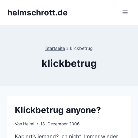
Zum
helmschrott.de
Inhalt
springen
Startseite
»
klickbetrug
klickbetrug
Klickbetrug anyone?
Von
Helmi
13. Dezember 2006
Kapiert’s jemand? Ich nicht. Immer wieder