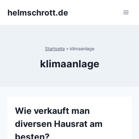
Zum
helmschrott.de
Inhalt
springen
Startseite
»
klimaanlage
klimaanlage
Wie verkauft man
diversen Hausrat am
besten?