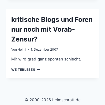
ZUGUNSTEN
VON
BLOG-
kritische Blogs und Foren
UND
FORENBETREIBERN
nur noch mit Vorab-
Zensur?
Von
Helmi
1. Dezember 2007
Mir wird grad ganz spontan schlecht.
KRITISCHE
WEITERLESEN
BLOGS
UND
FOREN
NUR
NOCH
MIT
© 2000-2026 helmschrott.de
VORAB-