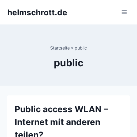
Zum
helmschrott.de
Inhalt
springen
Startseite
»
public
public
Public access WLAN –
Internet mit anderen
teilen?