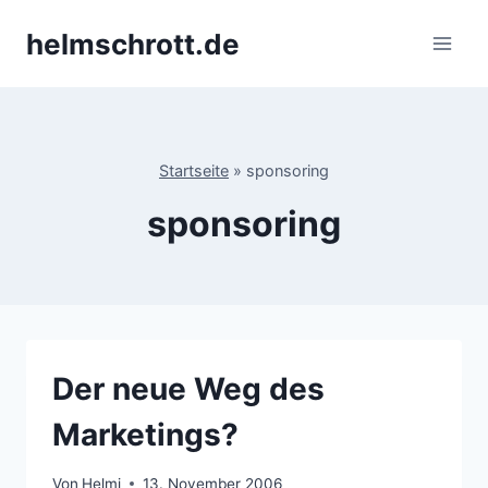
Zum
helmschrott.de
Inhalt
springen
Startseite
»
sponsoring
sponsoring
Der neue Weg des
Marketings?
Von
Helmi
13. November 2006