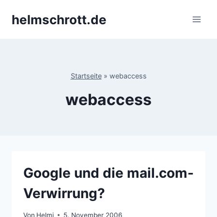
Zum
helmschrott.de
Inhalt
springen
Startseite
»
webaccess
webaccess
Google und die mail.com-
Verwirrung?
Von
Helmi
5. November 2006