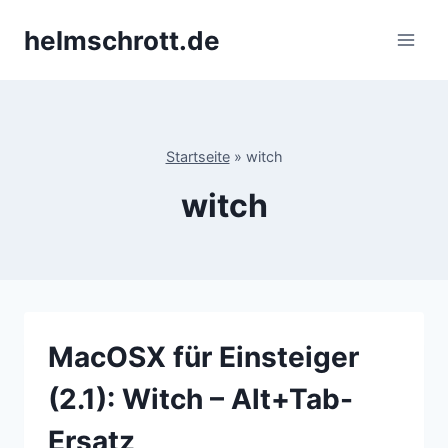
Zum
helmschrott.de
Inhalt
springen
Startseite
»
witch
witch
MacOSX für Einsteiger
(2.1): Witch – Alt+Tab-
Ersatz