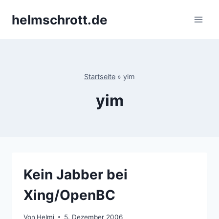
Zum
helmschrott.de
Inhalt
springen
Startseite
»
yim
yim
Kein Jabber bei
Xing/OpenBC
Von
Helmi
5. Dezember 2006