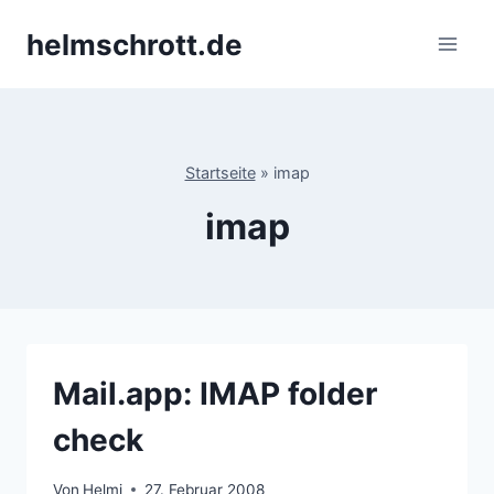
Zum
helmschrott.de
Inhalt
springen
Startseite
»
imap
imap
Mail.app: IMAP folder
check
Von
Helmi
27. Februar 2008