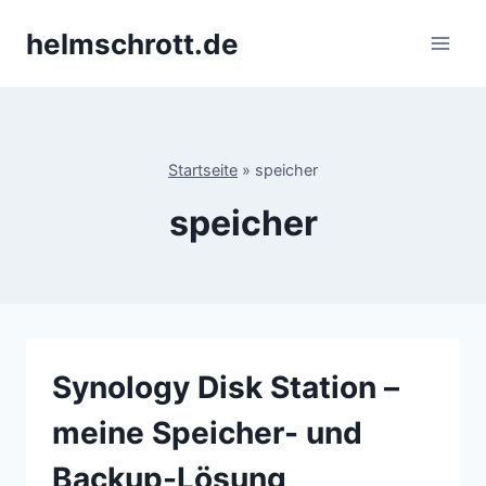
Zum
helmschrott.de
Inhalt
springen
Startseite
»
speicher
speicher
Synology Disk Station –
meine Speicher- und
Backup-Lösung