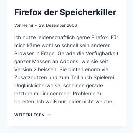
SPEICHER-
Firefox der Speicherkiller
UND
BACKUP-
LÖSUNG
Von
Helmi
29. Dezember 2006
Ich nutze leidenschaftlich gerne Firefox. Für
mich käme wohl so schnell kein anderer
Browser in Frage. Gerade die Verfügbarkeit
ganzer Massen an Addons, wie sie seit
Version 2 heissen. Sie bieten enorm viel
Zusatznutzen und zum Teil auch Spielerei.
Unglücklicherweise, scheinen gerade
letztere mir immer mehr Probleme zu
bereiten. Ich weiß nur leider nicht welche…
FIREFOX
WEITERLESEN
DER
SPEICHERKILLER