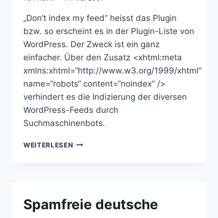
„Don’t index my feed“ heisst das Plugin
bzw. so erscheint es in der Plugin-Liste von
WordPress. Der Zweck ist ein ganz
einfacher. Über den Zusatz <xhtml:meta
xmlns:xhtml=“http://www.w3.org/1999/xhtml“
name=“robots“ content=“noindex“ />
verhindert es die Indizierung der diversen
WordPress-Feeds durch
Suchmaschinenbots.
WORDPRESS
WEITERLESEN
PLUGIN:
NOINDEX
FEED
Spamfreie deutsche