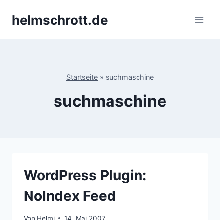
Zum
helmschrott.de
Inhalt
springen
Startseite
»
suchmaschine
suchmaschine
WordPress Plugin:
NoIndex Feed
Von
Helmi
14. Mai 2007