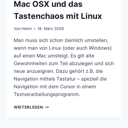
Mac OSX und das
FÜR
MIDNIGHT
Tastenchaos mit Linux
COMMANDER
(MC)
Von
Helmi
18. März 2008
Man muss sich schon ziemlich umstellen,
wenn man von Linux (oder auch Windows)
auf einen Mac umsteigt. Es gilt alte
Gewohnheiten zum Teil abzulegen und sich
neue anzueignen. Dazu gehört z.B. die
Navigation mittels Tastatur – speziell die
Navigation mit dem Cursor in einem
Textverarbeitungsprogramm.
MAC
WEITERLESEN
OSX
UND
DAS