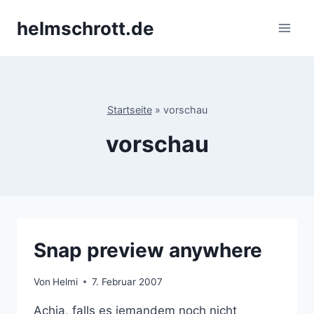
Zum
helmschrott.de
Inhalt
springen
Startseite
»
vorschau
vorschau
Snap preview anywhere
Von
Helmi
7. Februar 2007
Achja, falls es jemandem noch nicht