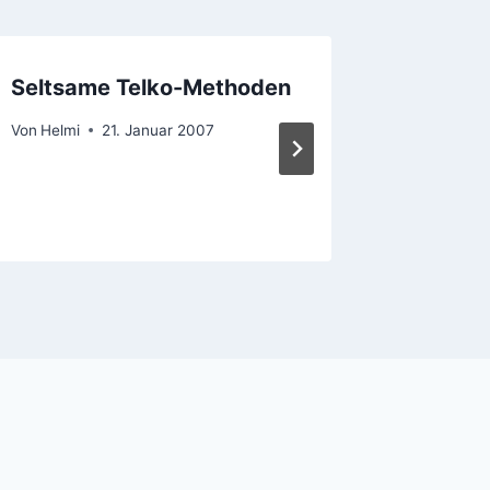
Seltsame Telko-Methoden
Uups: 
Von
Helmi
21. Januar 2007
Von
Helmi