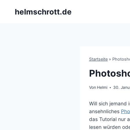
Zum
helmschrott.de
Inhalt
springen
Startseite
»
Photosho
Photosho
Von
Helmi
30. Janu
Will sich jemand 
ansehnliches
Pho
das Tutorial nur 
lesen würden oder