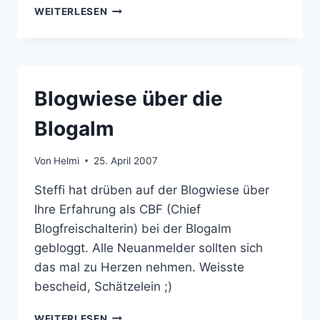
GESUCHT:
WEITERLESEN
DIE
BLOGGIGSTE
FRAU
IN
DER
Blogwiese über die
SPHÄRE
Blogalm
Von
Helmi
25. April 2007
Steffi hat drüben auf der Blogwiese über
Ihre Erfahrung als CBF (Chief
Blogfreischalterin) bei der Blogalm
gebloggt. Alle Neuanmelder sollten sich
das mal zu Herzen nehmen. Weisste
bescheid, Schätzelein ;)
BLOGWIESE
WEITERLESEN