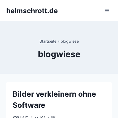
Zum
helmschrott.de
Inhalt
springen
Startseite
»
blogwiese
blogwiese
Bilder verkleinern ohne
Software
Von
Helmi
27. Mai 2008