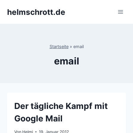
Zum
helmschrott.de
Inhalt
springen
Startseite
»
email
email
Der tägliche Kampf mit
Google Mail
Von
Helmi
19. Januar 2012