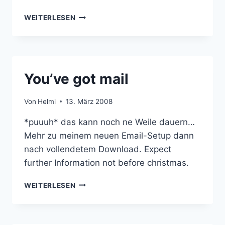
MEHRERE
WEITERLESEN
GMAIL-
ACCOUNTS
UNTERWEGS
IM
GRIFF
You’ve got mail
(GOOGLE
MAIL)
Von
Helmi
13. März 2008
*puuuh* das kann noch ne Weile dauern…
Mehr zu meinem neuen Email-Setup dann
nach vollendetem Download. Expect
further Information not before christmas.
YOU’VE
WEITERLESEN
GOT
MAIL