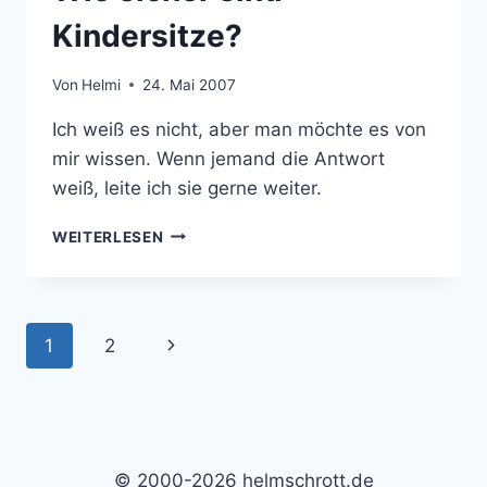
Kindersitze?
Von
Helmi
24. Mai 2007
Ich weiß es nicht, aber man möchte es von
mir wissen. Wenn jemand die Antwort
weiß, leite ich sie gerne weiter.
WIE
WEITERLESEN
SICHER
SIND
KINDERSITZE?
Seitennavigation
Nächste
1
2
Seite
© 2000-2026 helmschrott.de