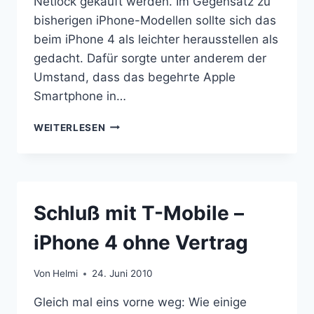
Netlock gekauft werden. Im Gegensatz zu
bisherigen iPhone-Modellen sollte sich das
beim iPhone 4 als leichter herausstellen als
gedacht. Dafür sorgte unter anderem der
Umstand, dass das begehrte Apple
Smartphone in…
IPHONE4
WEITERLESEN
AUS
UK
DIREKT
VON
APPLE
Schluß mit T-Mobile –
(VIA
BORDERLINX)
iPhone 4 ohne Vertrag
Von
Helmi
24. Juni 2010
Gleich mal eins vorne weg: Wie einige