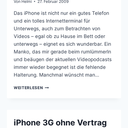
Von
Helmi
27. Februar 2009
Das iPhone ist nicht nur ein gutes Telefon
und ein tolles Internetterminal für
Unterwegs, auch zum Betrachten von
Videos – egal ob zu Hause im Bett oder
unterwegs – eignet es sich wunderbar. Ein
Manko, das mir gerade beim rumlümmerln
und beäugen der aktuellen Videopodcasts
immer wieder begegnet ist die fehlende
Halterung. Manchmal wünscht man…
STÄNDER
WEITERLESEN
/
HALTERUNG
FÜR
DAS
IPHONE
iPhone 3G ohne Vertrag
(IPOD