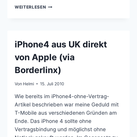
WAS
WEITERLESEN
BRINGT
APPS
BEENDEN
BEIM
IPHONE
iPhone4 aus UK direkt
WIRKLICH?
von Apple (via
Borderlinx)
Von
Helmi
15. Juli 2010
Wie bereits im iPhone4-ohne-Vertrag-
Artikel beschrieben war meine Geduld mit
T-Mobile aus verschiedenen Gründen am
Ende. Das iPhone 4 sollte ohne
Vertragsbindung und möglichst ohne