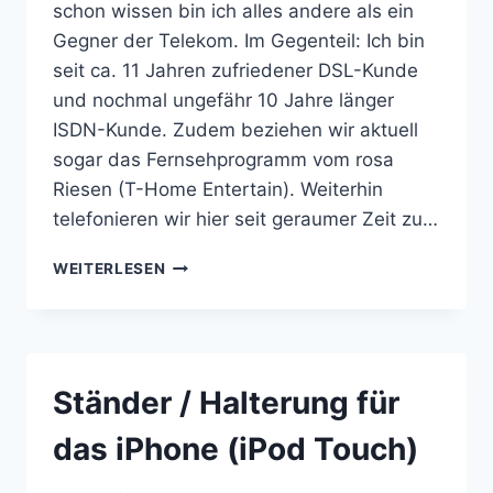
schon wissen bin ich alles andere als ein
Gegner der Telekom. Im Gegenteil: Ich bin
seit ca. 11 Jahren zufriedener DSL-Kunde
und nochmal ungefähr 10 Jahre länger
ISDN-Kunde. Zudem beziehen wir aktuell
sogar das Fernsehprogramm vom rosa
Riesen (T-Home Entertain). Weiterhin
telefonieren wir hier seit geraumer Zeit zu…
SCHLUSS M
WEITERLESEN
IT T
-M
OBILE –
I
PHONE 4
Ständer / Halterung für
O
HNE V
das iPhone (iPod Touch)
ERTRAG