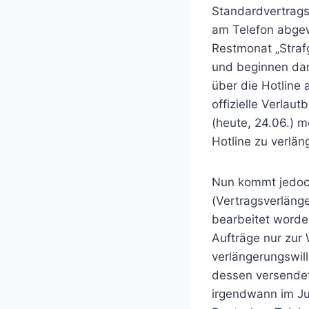
Standardvertrags
am Telefon abge
Restmonat „Straf
und beginnen dan
über die Hotline
offizielle Verla
(heute, 24.06.) 
Hotline zu verlän
Nun kommt jedoch
(Vertragsverläng
bearbeitet worde
Aufträge nur zur
verlängerungswil
dessen versendete
irgendwann im Jul