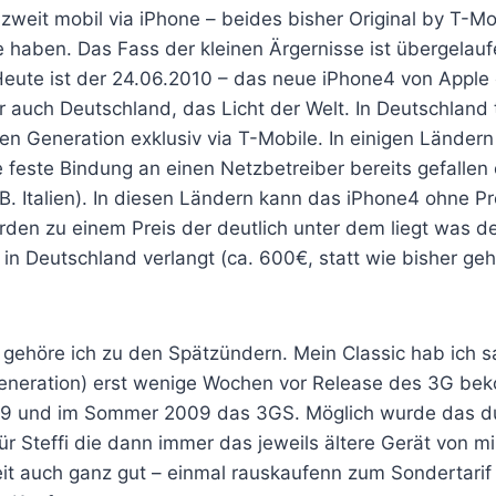
zweit mobil via iPhone – beides bisher Original by T-M
e haben. Das Fass der kleinen Ärgernisse ist übergelau
eute ist der 24.06.2010 – das neue iPhone4 von Apple e
 auch Deutschland, das Licht der Welt. In Deutschland 
ten Generation exklusiv via T-Mobile. In einigen Ländern
ie feste Bindung an einen Netzbetreiber bereits gefallen
B. Italien). In diesen Ländern kann das iPhone4 ohne Pr
rden zu einem Preis der deutlich unter dem liegt was de
 in Deutschland verlangt (ca. 600€, statt wie bisher g
 gehöre ich zu den Spätzündern. Mein Classic hab ich 
Generation) erst wenige Wochen vor Release des 3G b
9 und im Sommer 2009 das 3GS. Möglich wurde das du
für Steffi die dann immer das jeweils ältere Gerät von
eit auch ganz gut – einmal rauskaufenn zum Sondertarif 