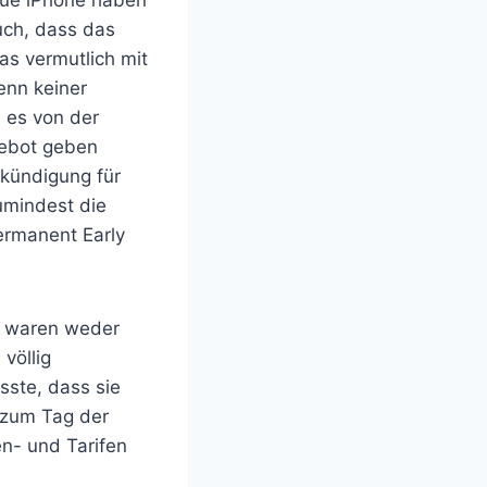
neue iPhone haben
auch, dass das
as vermutlich mit
enn keiner
 es von der
gebot geben
kündigung für
umindest die
ermanent Early
es waren weder
völlig
sste, dass sie
s zum Tag der
en- und Tarifen