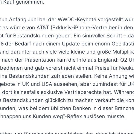
in Kauf genommen.
nun Anfang Juni bei der WWDC-Keynote vorgestellt wur
 es würde von AT&T (Exklusiv-iPhone-Vertreiber in den
t für Bestandskunden geben. Ein sinnvoller Schritt – da
oß der Bedarf nach einem Update beim enorm Geeklast
sind darunter auch viele viele kleine und große Multiplika
 nach der Präsentation kam die Info aus England: O2 U
edienen und gab vorerst nicht einmal Preise für Neuk
eine Bestandskunden zufrieden stellen. Keine Ahnung wi
gebote in UK und USA aussehen, aber zumindest für UK
dort keinesfalls exklusive Vertriebsrechte hat. Währen
ne Bestandskunden glücklich zu machen verkauft die Kon
unden, was bei dem üblichen Denken in dieser Branch
schnappen uns Kunden weg“-Reflex auslösen müsste.