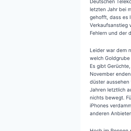
Deutschen Teleko
letzten Jahr bei
gehofft, dass es
Verkaufsanstieg 
Fehlern und der 
Leider war dem n
welch Goldgrube d
Es gibt Gerüchte,
November enden d
düster aussehen 
Jahren letztlich 
nichts bewegt. F
iPhones verdamm
anderen Anbieter 
Hoch im Rennen st