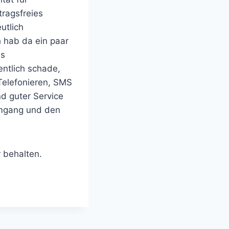
ragsfreies
utlich
h hab da ein paar
as
entlich schade,
 Telefonieren, SMS
nd guter Service
umgang und den
r behalten.