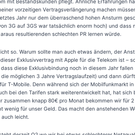
m mit Bestandskunden pflegt. Ähnliche Erfahrungen hab
 meiner vorzeitigen Vertragsverlängerung machen müss
 letztes Jahr nur dem überraschend hohen Ansturm gesc
von 3G auf 3GS war tatsächlich enorm hoch) und dass
daraus resultierenden schlechten PR lernen würde.
icht so. Warum sollte man auch etwas ändern, der Anst
ieser Exklusivvertrag mit Apple für die Telekom ist – so
 dass diese Exklusivbindung noch in diesem Jahr fallen
ie möglichen 3 Jahre Vertragslaufzeit) und dann dürft
für T-Mobile. Denn während sich der Mobilfunkmarkt in 
auch bei den Tarifen stark weiterentwickelt hat, hat sich
ür zusammen knapp 80€ pro Monat bekommen wir für 2 
t wenig für unser Geld. Das macht den anstehenden W
auch leicht.
eht derzeit O2 wo wir bei etwas schlechterer Netzquali