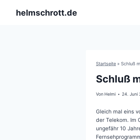
Zum
helmschrott.de
Inhalt
springen
Startseite
»
Schluß m
Schluß m
Von
Helmi
24. Juni
Gleich mal eins v
der Telekom. Im G
ungefähr 10 Jahr
Fernsehprogramm v