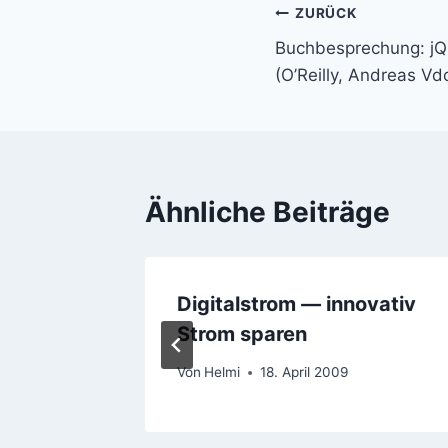
Beitragsnavi
ZURÜCK
Buchbesprechung: jQ
(O’Reilly, Andreas Vd
Ähnliche Beiträge
h
Digitalstrom — innovativ
Strom sparen
Von
Helmi
18. April 2009