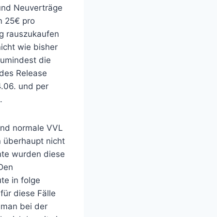
und Neuverträge
n 25€ pro
g rauszukaufen
cht wie bisher
zumindest die
 des Release
4.06. und per
.
sind normale VVL
 überhaupt nicht
hte wurden diese
 Den
e in folge
für diese Fälle
 man bei der