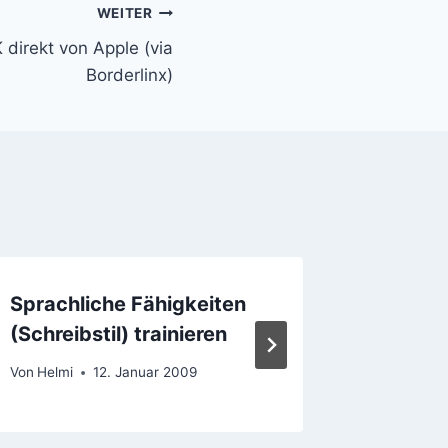
WEITER
direkt von Apple (via
Borderlinx)
Sprachliche Fähigkeiten
Was mi
(Schreibstil) trainieren
fehlt (1
Von
Helmi
12. Januar 2009
Von
Helmi