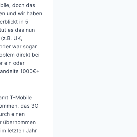
obile, doch das
fen und wir haben
rblickt in 5
tut es das nun
 (z.B. UK,
 oder war sogar
oblem direkt bei
r ein oder
ehandelte 1000€+
samt T-Mobile
ekommen, das 3G
rch einen
 mir übernommen
im letzten Jahr