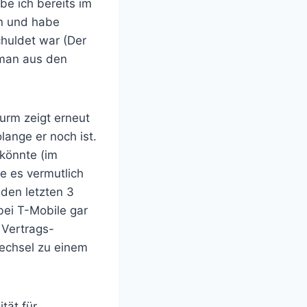
e ich bereits im
en und habe
huldet war (Der
 man aus den
urm zeigt erneut
lange er noch ist.
 könnte (im
e es vermutlich
den letzten 3
 bei T-Mobile gar
Vertrags-
echsel zu einem
tät für