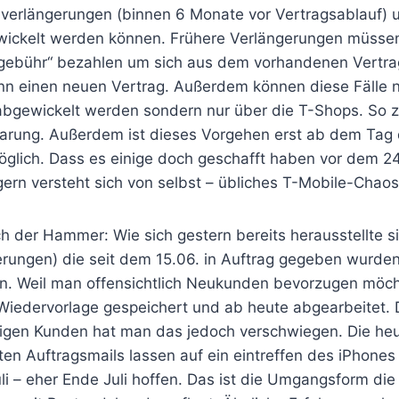
verlängerungen (binnen 6 Monate vor Vertragsablauf) 
wickelt werden können. Frühere Verlängerungen müsse
gebühr“ bezahlen um sich aus dem vorhandenen Vertra
n einen neuen Vertrag. Außerdem können diese Fälle ni
 abgewickelt werden sondern nur über die T-Shops. So 
utbarung. Außerdem ist dieses Vorgehen erst ab dem Tag
möglich. Dass es einige doch geschafft haben vor dem 2
gern versteht sich von selbst – übliches T-Mobile-Chaos
 der Hammer: Wie sich gestern bereits herausstellte 
erungen) die seit dem 15.06. in Auftrag gegeben wurden
n. Weil man offensichtlich Neukunden bevorzugen möc
 Wiedervorlage gespeichert und ab heute abgearbeitet.
ligen Kunden hat man das jedoch verschwiegen. Die heut
n Auftragsmails lassen auf ein eintreffen des iPhones 
i – eher Ende Juli hoffen. Das ist die Umgangsform die