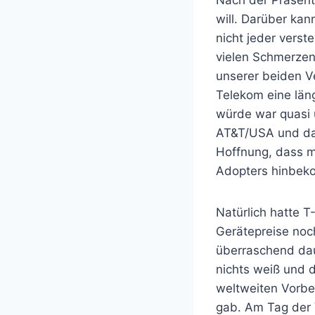
Nach der Präsent
will. Darüber kan
nicht jeder verst
vielen Schmerzen 
unserer beiden Ve
Telekom eine län
würde war quasi 
AT&T/USA und da 
Hoffnung, dass m
Adopters hinbek
Natürlich hatte 
Gerätepreise noc
überraschend dau
nichts weiß und 
weltweiten Vorbes
gab. Am Tag der 