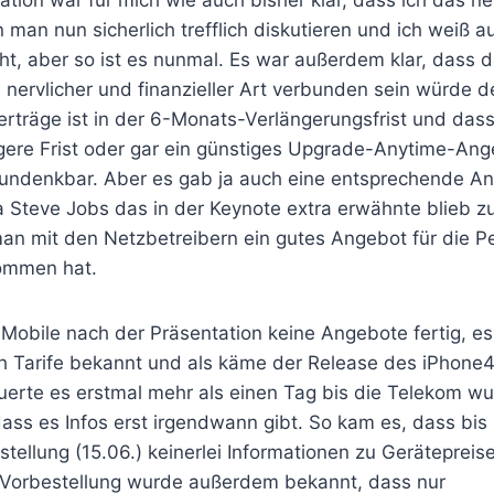
ation war für mich wie auch bisher klar, dass ich das 
n man nun sicherlich trefflich diskutieren und ich weiß 
eht, aber so ist es nunmal. Es war außerdem klar, dass d
nervlicher und finanzieller Art verbunden sein würde d
rträge ist in der 6-Monats-Verlängerungsfrist und dass
gere Frist oder gar ein günstiges Upgrade-Anytime-An
undenkbar. Aber es gab ja auch eine entsprechende An
Steve Jobs das in der Keynote extra erwähnte blieb z
an mit den Netzbetreibern ein gutes Angebot für die P
ommen hat.
T-Mobile nach der Präsentation keine Angebote fertig, 
h Tarife bekannt und als käme der Release des iPhone4 
erte es erstmal mehr als einen Tag bis die Telekom wu
dass es Infos erst irgendwann gibt. So kam es, dass bi
tellung (15.06.) keinerlei Informationen zu Gerätepreis
Vorbestellung wurde außerdem bekannt, dass nur