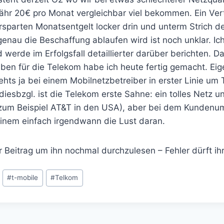
r 20€ pro Monat vergleichbar viel bekommen. Ein Vert
rsparten Monatsentgelt locker drin und unterm Strich de
 genau die Beschaffung ablaufen wird ist noch unklar. Ic
 werde im Erfolgsfall detaillierter darüber berichten. D
ben für die Telekom habe ich heute fertig gemacht. Eig
ehts ja bei einem Mobilnetzbetreiber in erster Linie um
diesbzgl. ist die Telekom erste Sahne: ein tolles Netz u
 zum Beispiel AT&T in den USA), aber bei dem Kunden
einem einfach irgendwann die Lust daran.
er Beitrag um ihn nochmal durchzulesen – Fehler dürft ih
#
t-mobile
#
Telkom