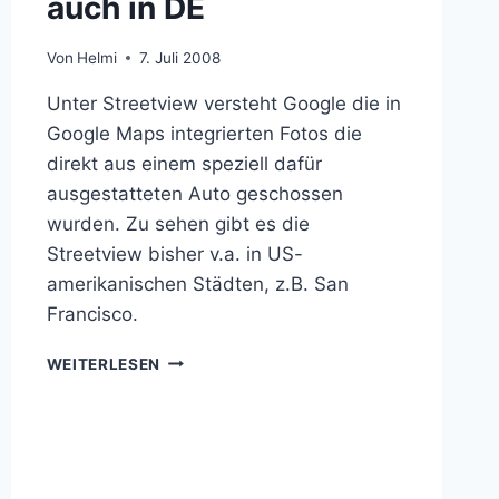
auch in DE
Von
Helmi
7. Juli 2008
Unter Streetview versteht Google die in
Google Maps integrierten Fotos die
direkt aus einem speziell dafür
ausgestatteten Auto geschossen
wurden. Zu sehen gibt es die
Streetview bisher v.a. in US-
amerikanischen Städten, z.B. San
Francisco.
GOOGLE
WEITERLESEN
STREETVIEW
BALD
AUCH
IN
DE