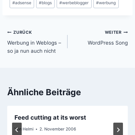
#
adsense
#
blogs
#
werbeblogger
#
werbung
Beitragsnavigation
ZURÜCK
WEITER
Werbung in Weblogs –
WordPress Song
so ja nun auch nicht
Ähnliche Beiträge
Feed cutting at its worst
Von
Helmi
2. November 2006