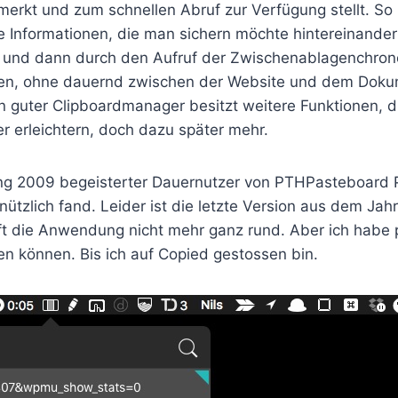
erkt und zum schnellen Abruf zur Verfügung stellt. S
 Informationen, die man sichern möchte hintereinander 
 und dann durch den Aufruf der Zwischenablagenchrono
en, ohne dauernd zwischen der Website und dem Doku
in guter Clipboardmanager besitzt weitere Funktionen, 
 erleichtern, doch dazu später mehr.
ang 2009 begeisterter Dauernutzer von PTHPasteboard 
 nützlich fand. Leider ist die letzte Version aus dem Ja
uft die Anwendung nicht mehr ganz rund. Aber ich habe 
en können. Bis ich auf Copied gestossen bin.