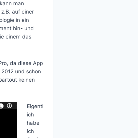
o kann man
z.B. auf einer
logie in ein
ment hin- und
die einem das
Pro, da diese App
hr 2012 und schon
partout keinen
Eigentl
ich
habe
ich