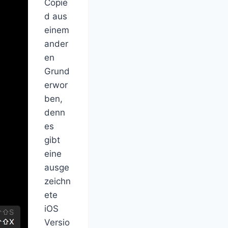
Copie
d aus
einem
ander
en
Grund
erwor
ben,
denn
es
gibt
eine
ausge
zeichn
ete
iOS
Versio