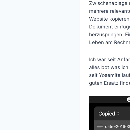
Zwischenablage m
mehrere relevante
Website kopieren
Dokument einfüg
herzuspringen. E
Leben am Rechner
Ich war seit Anf
alles bot was ich
seit Yosemite lä
guten Ersatz find