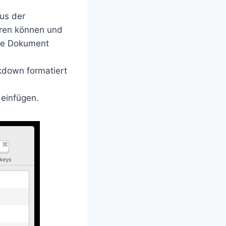
aus der
eren können und
lle Dokument
rkdown formatiert
 einfügen.