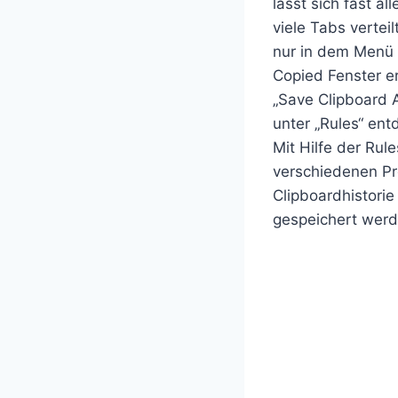
lässt sich fast a
viele Tabs vertei
nur in dem Menü z
Copied Fenster e
„Save Clipboard A
unter „Rules“ entd
Mit Hilfe der Rul
verschiedenen Pr
Clipboardhistorie
gespeichert werd