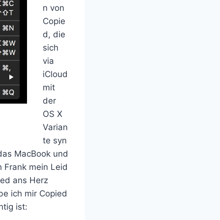
n von
Copie
d, die
sich
via
iCloud
mit
der
OS X
Varian
te syn
f das MacBook und
 Frank mein Leid
ied ans Herz
abe ich mir Copied
ig ist: