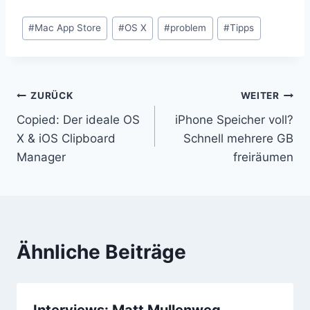
Schlagworte:
#
Mac App Store
#
OS X
#
problem
#
Tipps
Beitragsnavigation
ZURÜCK
WEITER
Copied: Der ideale OS
iPhone Speicher voll?
X & iOS Clipboard
Schnell mehrere GB
Manager
freiräumen
Ähnliche Beiträge
Interviews: Matt Mullenweg