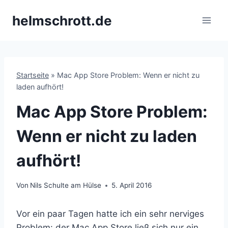
Zum
helmschrott.de
Inhalt
springen
Startseite
»
Mac App Store Problem: Wenn er nicht zu
laden aufhört!
Mac App Store Problem:
Wenn er nicht zu laden
aufhört!
Von
Nils Schulte am Hülse
5. April 2016
Vor ein paar Tagen hatte ich ein sehr nerviges
Problem: der Mac App Store ließ sich nur ein