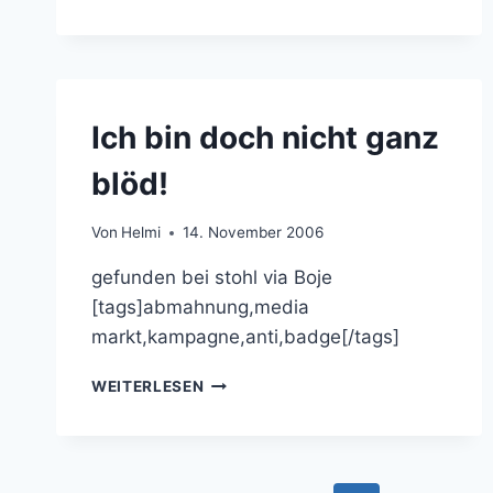
PR-
GAUS
Ich bin doch nicht ganz
blöd!
Von
Helmi
14. November 2006
gefunden bei stohl via Boje
[tags]abmahnung,media
markt,kampagne,anti,badge[/tags]
ICH
WEITERLESEN
BIN
DOCH
NICHT
GANZ