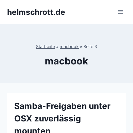
Zum
helmschrott.de
Inhalt
springen
Startseite
»
macbook
»
Seite 3
macbook
Samba-Freigaben unter
OSX zuverlässig
mounten