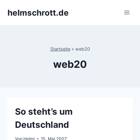
Zum
helmschrott.de
Inhalt
springen
Startseite
»
web20
web20
So steht’s um
Deutschland
Von
Helmi
15. Mai 2007