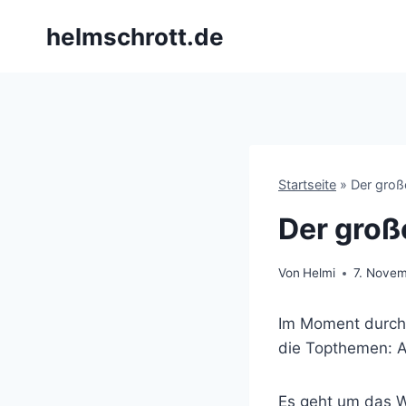
Zum
helmschrott.de
Inhalt
springen
Startseite
»
Der groß
Der groß
Von
Helmi
7. Nove
Im Moment durchl
die Topthemen: A
Es geht um das W