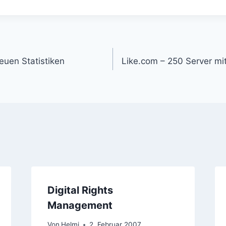
gation
uen Statistiken
Like.com – 250 Server m
Digital Rights
Management
Von
Helmi
2. Februar 2007