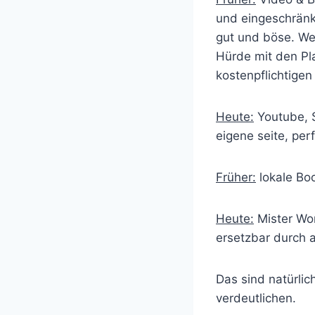
und eingeschränkt
gut und böse. We
Hürde mit den Pl
kostenpflichtigen
Heute:
Youtube, S
eigene seite, per
Früher:
lokale Boo
Heute:
Mister Won
ersetzbar durch 
Das sind natürlic
verdeutlichen.