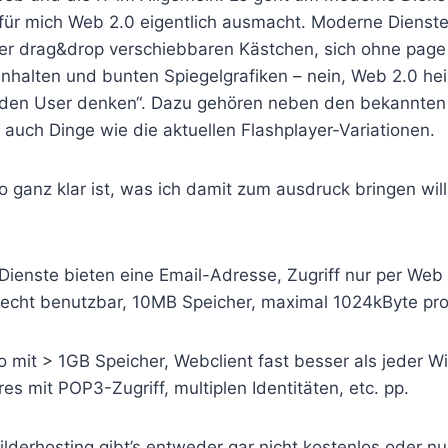
ür mich Web 2.0 eigentlich ausmacht. Moderne Dienste
per drag&drop verschiebbaren Kästchen, sich ohne page
Inhalten und bunten Spiegelgrafiken – nein, Web 2.0 hei
n den User denken“. Dazu gehören neben den bekannten
auch Dinge wie die aktuellen Flashplayer-Variationen.
so ganz klar ist, was ich damit zum ausdruck bringen will,
ienste bieten eine Email-Adresse, Zugriff nur per Web
echt benutzbar, 10MB Speicher, maximal 1024kByte pro 
 mit > 1GB Speicher, Webclient fast besser als jeder W
es mit POP3-Zugriff, multiplen Identitäten, etc. pp.
lderhosting gibt’s entweder gar nicht kostenlos oder n