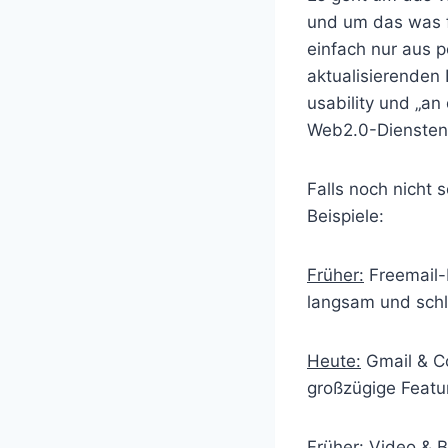
und um das was f
einfach nur aus 
aktualisierenden 
usability und „a
Web2.0-Diensten 
Falls noch nicht 
Beispiele:
Früher:
Freemail-D
langsam und schl
Heute:
Gmail & Co
großzügige Featur
Früher:
Video & Bi