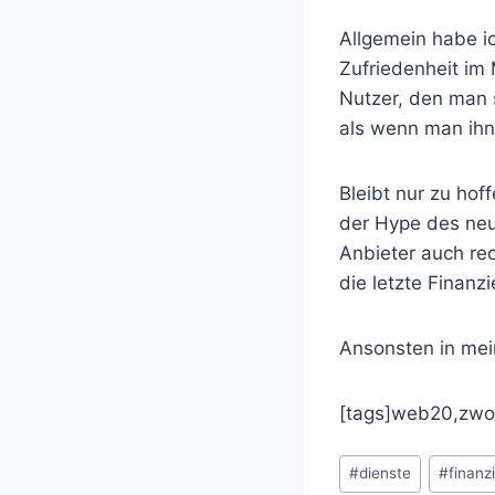
Allgemein habe i
Zufriedenheit im 
Nutzer, den man 
als wenn man ihn
Bleibt nur zu hof
der Hype des neue
Anbieter auch re
die letzte Finanz
Ansonsten in mei
[tags]web20,zwonu
Schlagworte:
#
dienste
#
finanz