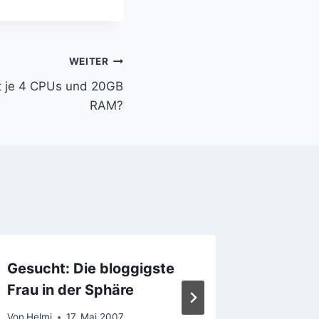
WEITER
it je 4 CPUs und 20GB
RAM?
Gesucht: Die bloggigste
Spreebl
Frau in der Sphäre
Von
Helmi
Von
Helmi
17. Mai 2007