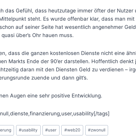
ch das Gefühl, dass heutzutage immer öfter der Nutzer 
Mittelpunkt steht. Es wurde offenbar klar, dass man mi
schon auf seiner Seite hat wesentlich angenehmer Geld
 quasi über’s Ohr hauen muss.
fen, dass die ganzen kostenlosen Dienste nicht eine ähn
n Markts Ende der 90’er darstellen. Hoffentlich denkt 
chtzeitig daran mit den Diensten Geld zu verdienen – ir
ierungsrunde zuende und dann gilt’s.
nen Augen eine sehr positive Entwicklung.
ll,dienste,finanzierung,user,usability[/tags]
ierung
#
usability
#
user
#
web20
#
zwonull