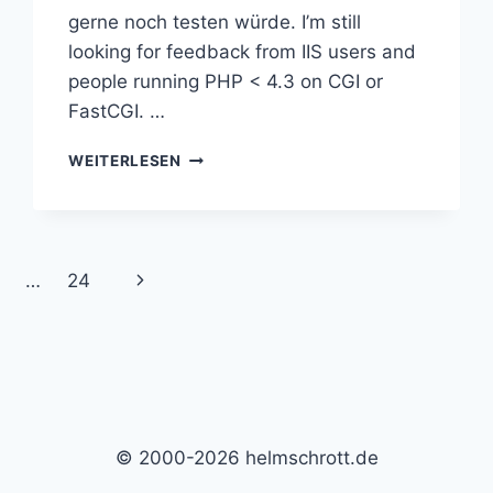
gerne noch testen würde. I’m still
looking for feedback from IIS users and
people running PHP < 4.3 on CGI or
FastCGI. …
WORDPRESS
WEITERLESEN
2.0.7
LÄSST
WEITER
AUF
SICH
Nächste
…
24
WARTEN
Seite
© 2000-2026 helmschrott.de