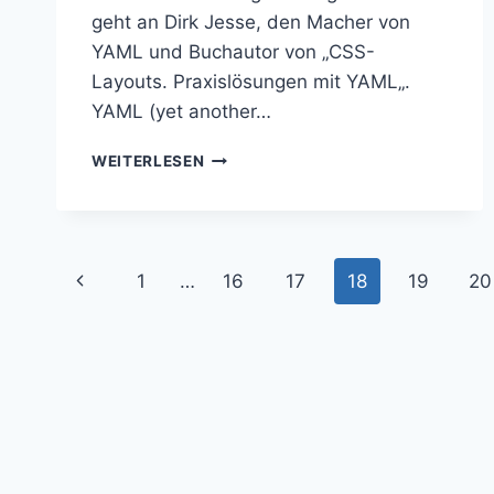
geht an Dirk Jesse, den Macher von
YAML und Buchautor von „CSS-
Layouts. Praxislösungen mit YAML„.
YAML (yet another…
DAS
WEITERLESEN
NEUE
DESIGN
–
EIN
Seitennavigation
PAAR
Vorherige
1
…
16
17
18
19
20
FAKTEN
Seite