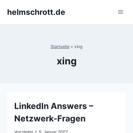
Zum
helmschrott.de
Inhalt
springen
Startseite
»
xing
xing
LinkedIn Answers –
Netzwerk-Fragen
Von
Helmi
5. Januar 2007