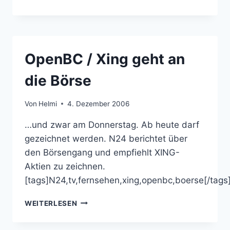
JABBER
BEI
XING/OPENBC
OpenBC / Xing geht an
die Börse
Von
Helmi
4. Dezember 2006
…und zwar am Donnerstag. Ab heute darf
gezeichnet werden. N24 berichtet über
den Börsengang und empfiehlt XING-
Aktien zu zeichnen.
[tags]N24,tv,fernsehen,xing,openbc,boerse[/tags
OPENBC
WEITERLESEN
/
XING