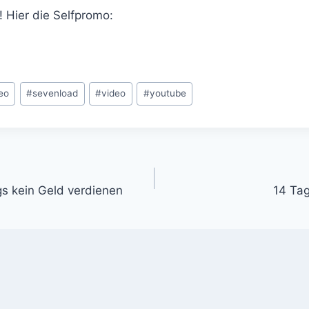
 Hier die Selfpromo:
eo
#
sevenload
#
video
#
youtube
gation
s kein Geld verdienen
14 Tag