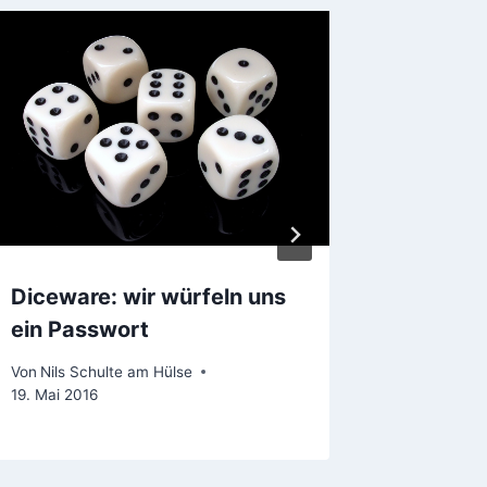
Der näc
Von
Helmi
Diceware: wir würfeln uns
ein Passwort
Von
Nils Schulte am Hülse
19. Mai 2016