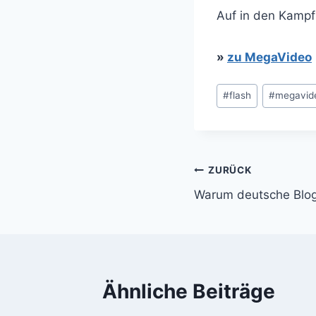
Auf in den Kampf!
»
zu MegaVideo
Schlagworte:
#
flash
#
megavid
Beitragsnavi
ZURÜCK
Warum deutsche Blog
Ähnliche Beiträge