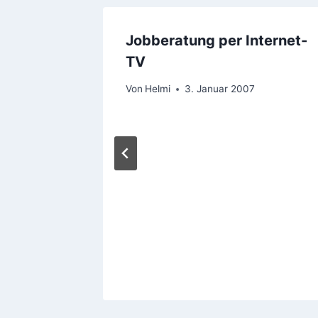
ntern,
Jobberatung per Internet-
ion
TV
Von
Helmi
3. Januar 2007
3