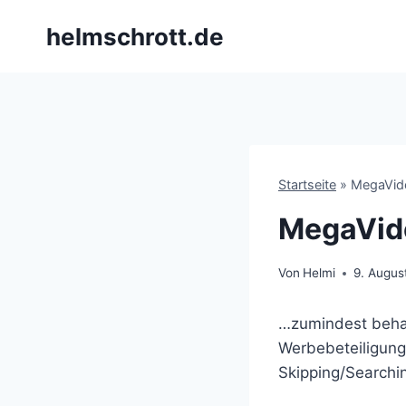
Zum
helmschrott.de
Inhalt
springen
Startseite
»
MegaVid
MegaVid
Von
Helmi
9. Augus
…zumindest beha
Werbebeteiligung 
Skipping/Searchi