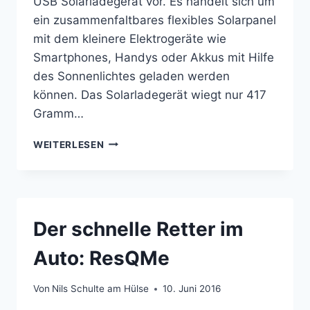
USB Solarladegerät vor. Es handelt sich um
ein zusammenfaltbares flexibles Solarpanel
mit dem kleinere Elektrogeräte wie
Smartphones, Handys oder Akkus mit Hilfe
des Sonnenlichtes geladen werden
können. Das Solarladegerät wiegt nur 417
Gramm…
ANKER
WEITERLESEN
POWERPORT
21W
2-
PORT
USB
Der schnelle Retter im
SOLARLADEGERÄT:
SOLARENERGIE
Auto: ResQMe
NUTZEN
Von
Nils Schulte am Hülse
10. Juni 2016