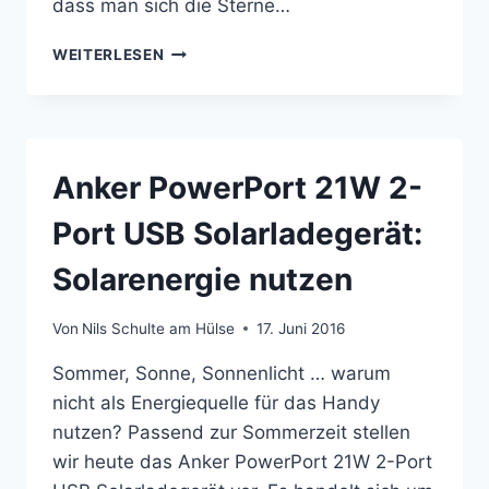
dass man sich die Sterne…
HEIMPLANETARIUM:
WEITERLESEN
HOMESTAR
PRO
/
STAR
THEATRE
Anker PowerPort 21W 2-
VON
SEGA
Port USB Solarladegerät:
TOYS
Solarenergie nutzen
Von
Nils Schulte am Hülse
17. Juni 2016
Sommer, Sonne, Sonnenlicht … warum
nicht als Energiequelle für das Handy
nutzen? Passend zur Sommerzeit stellen
wir heute das Anker PowerPort 21W 2-Port