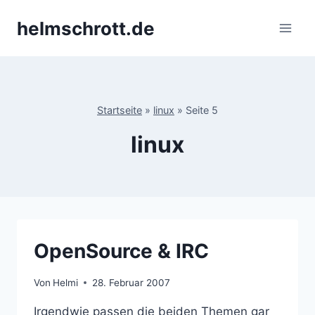
Zum
helmschrott.de
Inhalt
springen
Startseite
»
linux
»
Seite 5
linux
OpenSource & IRC
Von
Helmi
28. Februar 2007
Irgendwie passen die beiden Themen gar