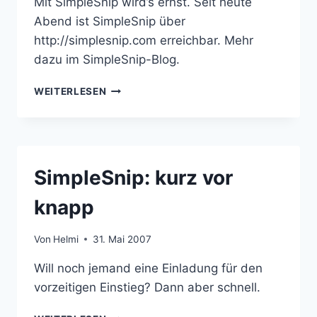
Mit SimpleSnip wird’s ernst. Seit heute
Abend ist SimpleSnip über
http://simplesnip.com erreichbar. Mehr
dazu im SimpleSnip-Blog.
SIMPLESNIP
WEITERLESEN
JETZT
PUBLIC
SimpleSnip: kurz vor
knapp
Von
Helmi
31. Mai 2007
Will noch jemand eine Einladung für den
vorzeitigen Einstieg? Dann aber schnell.
SIMPLESNIP: