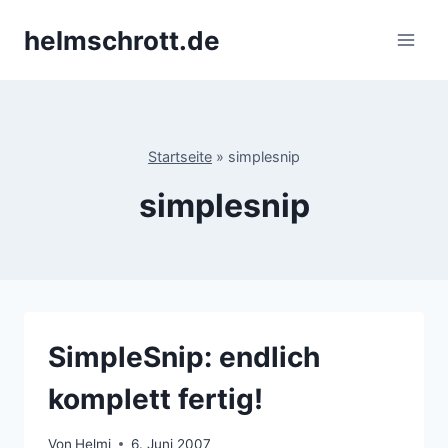
Zum
helmschrott.de
Inhalt
springen
Startseite
»
simplesnip
simplesnip
SimpleSnip: endlich
komplett fertig!
Von
Helmi
6. Juni 2007