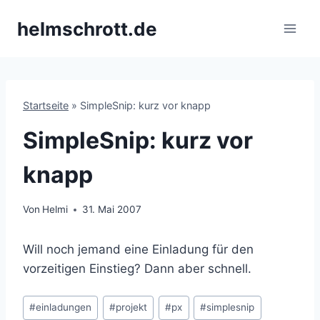
Zum
helmschrott.de
Inhalt
springen
Startseite
»
SimpleSnip: kurz vor knapp
SimpleSnip: kurz vor
knapp
Von
Helmi
31. Mai 2007
Will noch jemand eine Einladung für den
vorzeitigen Einstieg? Dann aber schnell.
Schlagworte:
#
einladungen
#
projekt
#
px
#
simplesnip