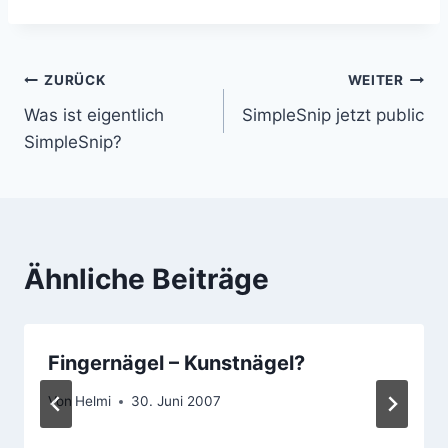
Beitragsnavigation
ZURÜCK
WEITER
Was ist eigentlich
SimpleSnip jetzt public
SimpleSnip?
Ähnliche Beiträge
Fingernägel – Kunstnägel?
Von
Helmi
30. Juni 2007