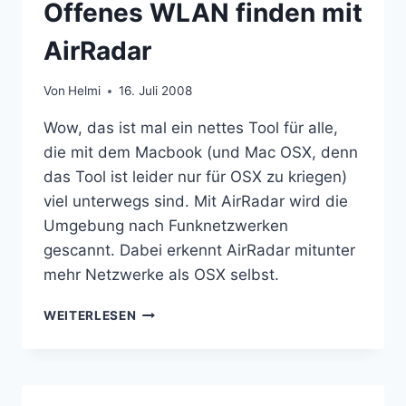
Offenes WLAN finden mit
ANDEREN
TEILEN?
AirRadar
Von
Helmi
16. Juli 2008
Wow, das ist mal ein nettes Tool für alle,
die mit dem Macbook (und Mac OSX, denn
das Tool ist leider nur für OSX zu kriegen)
viel unterwegs sind. Mit AirRadar wird die
Umgebung nach Funknetzwerken
gescannt. Dabei erkennt AirRadar mitunter
mehr Netzwerke als OSX selbst.
OFFENES
WEITERLESEN
WLAN
FINDEN
MIT
AIRRADAR