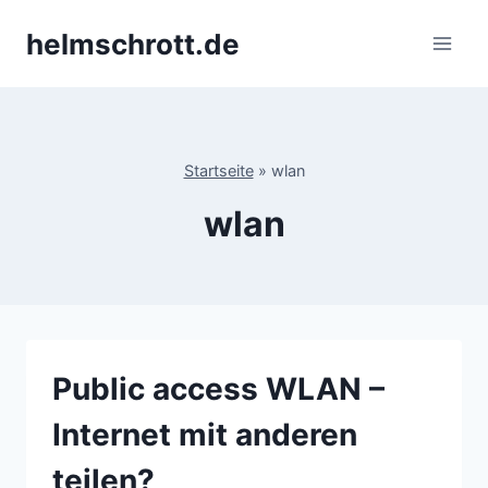
Zum
helmschrott.de
Inhalt
springen
Startseite
»
wlan
wlan
Public access WLAN –
Internet mit anderen
teilen?