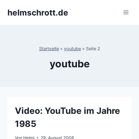
Zum
helmschrott.de
Inhalt
springen
Startseite
»
youtube
»
Seite 2
youtube
Video: YouTube im Jahre
1985
Von
Helmi
29. August 2008