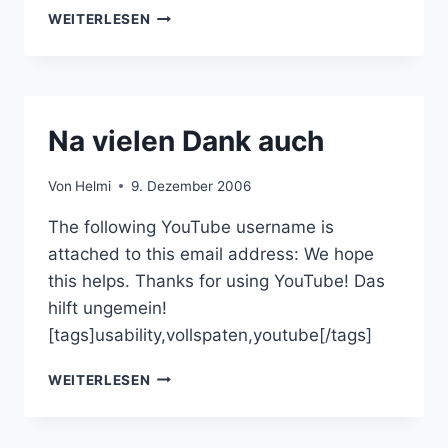
TESTTUBE:
WEITERLESEN
BETA-
TESTEN
BEI
YOUTUBE
Na vielen Dank auch
Von
Helmi
9. Dezember 2006
The following YouTube username is
attached to this email address: We hope
this helps. Thanks for using YouTube! Das
hilft ungemein!
[tags]usability,vollspaten,youtube[/tags]
NA
WEITERLESEN
VIELEN
DANK
AUCH