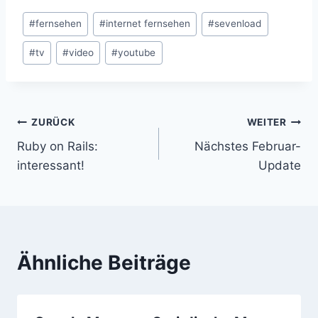
Schlagworte:
#
fernsehen
#
internet fernsehen
#
sevenload
#
tv
#
video
#
youtube
Beitragsnavigation
ZURÜCK
WEITER
Ruby on Rails:
Nächstes Februar-
interessant!
Update
Ähnliche Beiträge