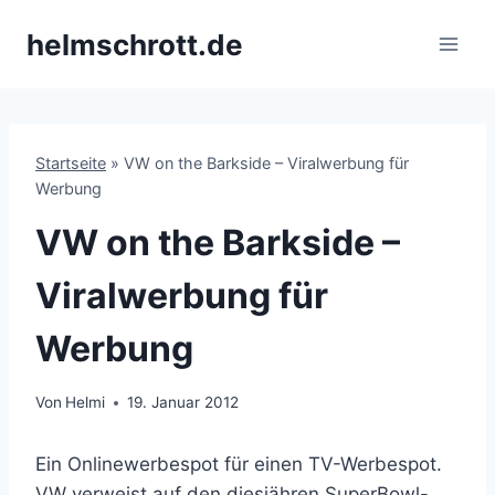
Zum
helmschrott.de
Inhalt
springen
Startseite
»
VW on the Barkside – Viralwerbung für
Werbung
VW on the Barkside –
Viralwerbung für
Werbung
Von
Helmi
19. Januar 2012
Ein Onlinewerbespot für einen TV-Werbespot.
VW verweist auf den diesjähren SuperBowl-